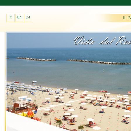
It
En
De
IL 