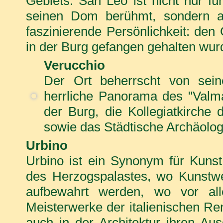
Gebiets. San Leo ist nicht nur fü
seinen Dom berühmt, sondern a
faszinierende Persönlichkeit: den
in der Burg gefangen gehalten wurd
Verucchio
Der Ort beherrscht von sein
herrliche Panorama des "Valm
der Burg, die Kollegiatkirche 
sowie das Städtische Archäol
Urbino
Urbino ist ein Synonym für Kuns
des Herzogspalastes, wo Kunstwe
aufbewahrt werden, wo vor al
Meisterwerke der italienischen Ren
auch in der Architektur ihren Aus