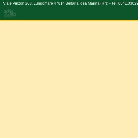
Viale Pinzon 203, Lungomare 47814 Bellaria Igea Marina (RN) - Tel. 0541.330