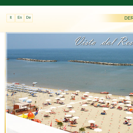
It
En
De
DE