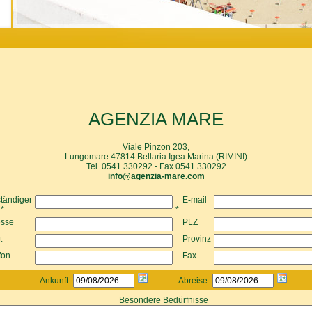
AGENZIA MARE
Viale Pinzon 203,
Lungomare 47814 Bellaria Igea Marina (RIMINI)
Tel. 0541.330292 - Fax 0541.330292
info@agenzia-mare.com
ständiger
E-mail
*
*
esse
PLZ
t
Provinz
fon
Fax
Ankunft
Abreise
Besondere Bedürfnisse