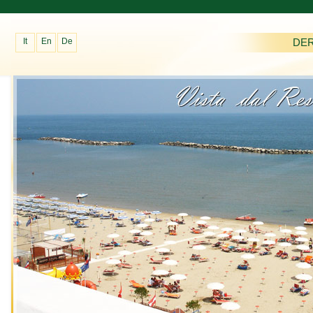
It
En
De
DE