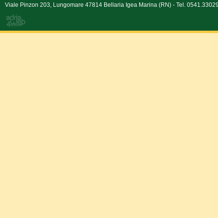
Viale Pinzon 203, Lungomare 47814 Bellaria Igea Marina (RN) - Tel. 0541.330